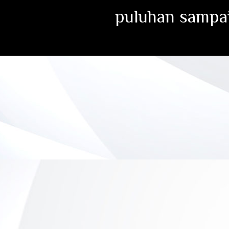
puluhan sampai