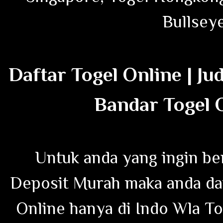
Bullseye
Daftar Togel Online | Ju
Bandar Togel 
Untuk anda yang ingin ber
Deposit Murah maka anda da
Online hanya di Indo Wla To