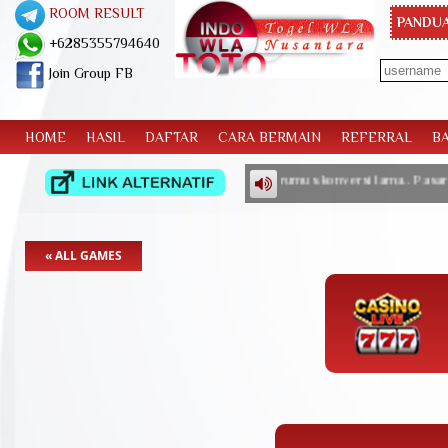
ROOM RESULT
PANDUA
+6285355794640
Join Group FB
HOME
HASIL
DAFTAR
CARA BERMAIN
REFERRAL
B
LA...Result singaporepools berdasarkan rumus konversi lama.. Pasaran M
« ALL GAMES