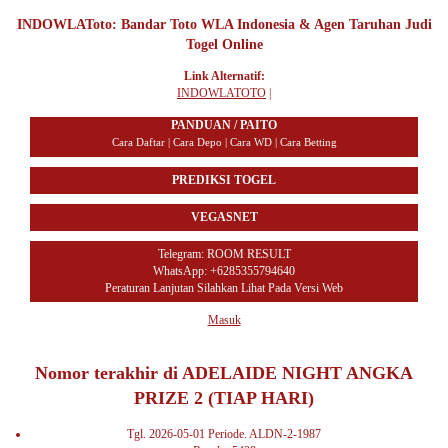
INDOWLAToto: Bandar Toto WLA Indonesia & Agen Taruhan Judi
Togel Online
Link Alternatif:
INDOWLATOTO
|
PANDUAN / PAITO
Cara Daftar | Cara Depo | Cara WD | Cara Betting
PREDIKSI TOGEL
VEGASNET
Telegram:
ROOM RESULT
WhatsApp: +6285355794640
Peraturan Lanjutan Silahkan Lihat Pada Versi Web
Masuk
Nomor terakhir di ADELAIDE NIGHT ANGKA
PRIZE 2 (TIAP HARI)
Tgl. 2026-05-01 Periode. ALDN-2-1987