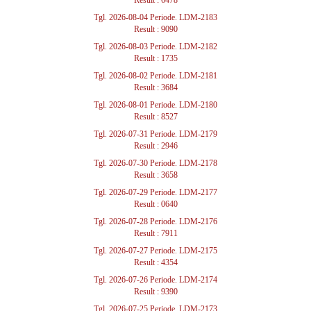
Tgl. 2026-08-04 Periode. LDM-2183
Result : 9090
Tgl. 2026-08-03 Periode. LDM-2182
Result : 1735
Tgl. 2026-08-02 Periode. LDM-2181
Result : 3684
Tgl. 2026-08-01 Periode. LDM-2180
Result : 8527
Tgl. 2026-07-31 Periode. LDM-2179
Result : 2946
Tgl. 2026-07-30 Periode. LDM-2178
Result : 3658
Tgl. 2026-07-29 Periode. LDM-2177
Result : 0640
Tgl. 2026-07-28 Periode. LDM-2176
Result : 7911
Tgl. 2026-07-27 Periode. LDM-2175
Result : 4354
Tgl. 2026-07-26 Periode. LDM-2174
Result : 9390
Tgl. 2026-07-25 Periode. LDM-2173