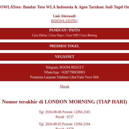
OWLAToto: Bandar Toto WLA Indonesia & Agen Taruhan Judi Togel On
Link Alternatif:
INDOWLATOTO
|
PANDUAN / PAITO
Cara Daftar | Cara Depo | Cara WD | Cara Betting
PREDIKSI TOGEL
VEGASNET
Telegram:
ROOM RESULT
WhatsApp: +6287790658903
Peraturan Lanjutan Silahkan Lihat Pada Versi Web
Masuk
Nomor terakhir di LONDON MORNING (TIAP HARI)
Tgl. 2026-08-06 Periode. LDM-2185
Result : 0727
Tgl. 2026-08-05 Periode. LDM-2184
Result : 6478