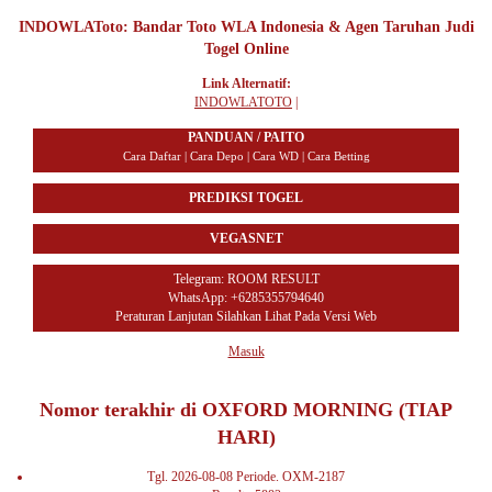
INDOWLAToto: Bandar Toto WLA Indonesia & Agen Taruhan Judi
Togel Online
Link Alternatif:
INDOWLATOTO
|
PANDUAN / PAITO
Cara Daftar | Cara Depo | Cara WD | Cara Betting
PREDIKSI TOGEL
VEGASNET
Telegram:
ROOM RESULT
WhatsApp: +6285355794640
Peraturan Lanjutan Silahkan Lihat Pada Versi Web
Masuk
Nomor terakhir di OXFORD MORNING (TIAP
HARI)
Tgl. 2026-08-08 Periode. OXM-2187