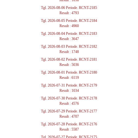
Tgl. 2026-08-06 Periode. RCNT-2185
Result : 4793
Tgl. 2026-08-05 Periode. RCNT-2184
Result : 4960
Tgl. 2026-08-04 Periode. RCNT-2183
Result : 3647
Tgl. 2026-08-03 Periode. RCNT-2182
Result : 1748
Tgl. 2026-08-02 Periode. RCNT-2181
Result : 5036
Tgl. 2026-08-01 Periode. RCNT-2180
Result : 6119
Tgl. 2026-07-31 Periode. RCNT-2179
Result : 1034
Tgl. 2026-07-30 Periode. RCNT-2178
Result : 4576
Tgl. 2026-07-29 Periode. RCNT-2177
Result : 4707
Tgl. 2026-07-28 Periode. RCNT-2176
Result : 5587
Tgl. 2026-07-27 Periode. RCNT-2175