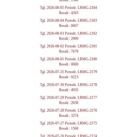
Tgl. 2026-08-05 Periode. LRMG-2184
Result : 4263
Tgl. 2026-08-04 Periode. LRMG-2183
Result : 0607
Tgl. 2026-08-03 Periode. LRMG-2182
Result : 2909
Tgl. 2026-08-02 Periode. LRMG-2181
Result : 7679
Tgl. 2026-08-01 Periode. LRMG-2180
Result : 0600
Tgl. 2026-07-31 Periode. LRMG-2179
Result : 9223
Tgl. 2026-07-30 Periode. LRMG-2178
Result : 4935
Tgl. 2026-07-29 Periode. LRMG-2177
Result : 2058
Tgl. 2026-07-28 Periode. LRMG-2176
Result : 3274
Tgl. 2026-07-27 Periode. LRMG-2175
Result : 1560
Tgl. 2026-07-26 Periode. LRMG-2174