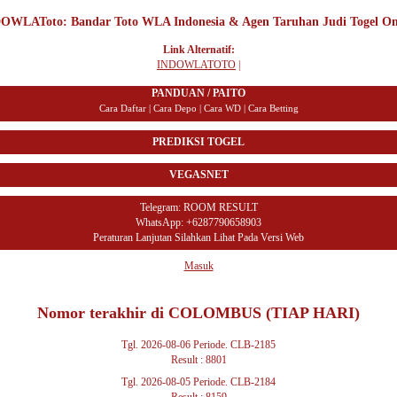
OWLAToto: Bandar Toto WLA Indonesia & Agen Taruhan Judi Togel On
Link Alternatif:
INDOWLATOTO
|
PANDUAN / PAITO
Cara Daftar | Cara Depo | Cara WD | Cara Betting
PREDIKSI TOGEL
VEGASNET
Telegram:
ROOM RESULT
WhatsApp: +6287790658903
Peraturan Lanjutan Silahkan Lihat Pada Versi Web
Masuk
Nomor terakhir di COLOMBUS (TIAP HARI)
Tgl. 2026-08-06 Periode. CLB-2185
Result : 8801
Tgl. 2026-08-05 Periode. CLB-2184
Result : 8159