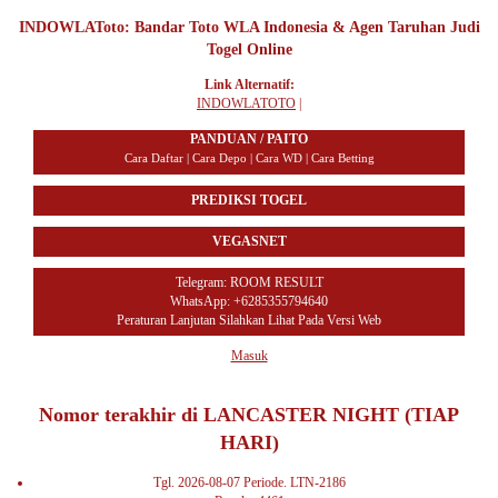
INDOWLAToto: Bandar Toto WLA Indonesia & Agen Taruhan Judi
Togel Online
Link Alternatif:
INDOWLATOTO
|
PANDUAN / PAITO
Cara Daftar | Cara Depo | Cara WD | Cara Betting
PREDIKSI TOGEL
VEGASNET
Telegram:
ROOM RESULT
WhatsApp: +6285355794640
Peraturan Lanjutan Silahkan Lihat Pada Versi Web
Masuk
Nomor terakhir di LANCASTER NIGHT (TIAP
HARI)
Tgl. 2026-08-07 Periode. LTN-2186