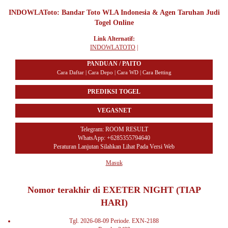
INDOWLAToto: Bandar Toto WLA Indonesia & Agen Taruhan Judi
Togel Online
Link Alternatif:
INDOWLATOTO
|
PANDUAN / PAITO
Cara Daftar | Cara Depo | Cara WD | Cara Betting
PREDIKSI TOGEL
VEGASNET
Telegram:
ROOM RESULT
WhatsApp: +6285355794640
Peraturan Lanjutan Silahkan Lihat Pada Versi Web
Masuk
Nomor terakhir di EXETER NIGHT (TIAP
HARI)
Tgl. 2026-08-09 Periode. EXN-2188