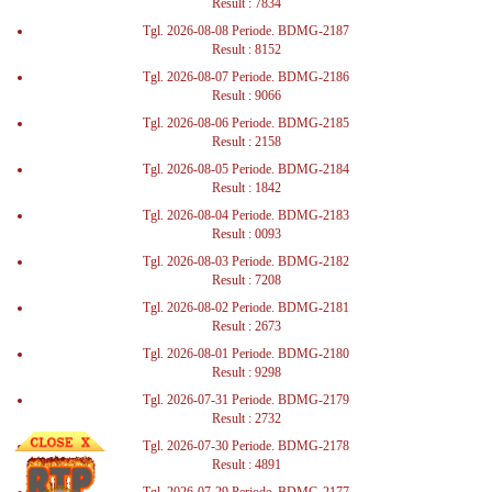
Result : 7834
Tgl. 2026-08-08 Periode. BDMG-2187
Result : 8152
Tgl. 2026-08-07 Periode. BDMG-2186
Result : 9066
Tgl. 2026-08-06 Periode. BDMG-2185
Result : 2158
Tgl. 2026-08-05 Periode. BDMG-2184
Result : 1842
Tgl. 2026-08-04 Periode. BDMG-2183
Result : 0093
Tgl. 2026-08-03 Periode. BDMG-2182
Result : 7208
Tgl. 2026-08-02 Periode. BDMG-2181
Result : 2673
Tgl. 2026-08-01 Periode. BDMG-2180
Result : 9298
Tgl. 2026-07-31 Periode. BDMG-2179
Result : 2732
Tgl. 2026-07-30 Periode. BDMG-2178
Result : 4891
Tgl. 2026-07-29 Periode. BDMG-2177