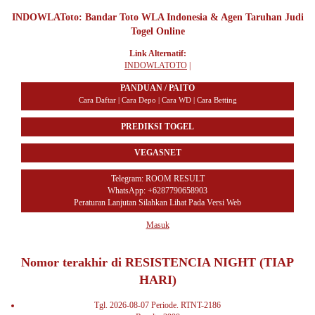
INDOWLAToto: Bandar Toto WLA Indonesia & Agen Taruhan Judi
Togel Online
Link Alternatif:
INDOWLATOTO
|
PANDUAN / PAITO
Cara Daftar | Cara Depo | Cara WD | Cara Betting
PREDIKSI TOGEL
VEGASNET
Telegram:
ROOM RESULT
WhatsApp: +6287790658903
Peraturan Lanjutan Silahkan Lihat Pada Versi Web
Masuk
Nomor terakhir di RESISTENCIA NIGHT (TIAP
HARI)
Tgl. 2026-08-07 Periode. RTNT-2186