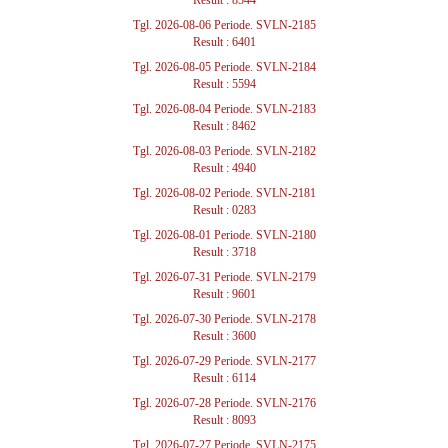
Tgl. 2026-08-06 Periode. SVLN-2185
Result : 6401
Tgl. 2026-08-05 Periode. SVLN-2184
Result : 5594
Tgl. 2026-08-04 Periode. SVLN-2183
Result : 8462
Tgl. 2026-08-03 Periode. SVLN-2182
Result : 4940
Tgl. 2026-08-02 Periode. SVLN-2181
Result : 0283
Tgl. 2026-08-01 Periode. SVLN-2180
Result : 3718
Tgl. 2026-07-31 Periode. SVLN-2179
Result : 9601
Tgl. 2026-07-30 Periode. SVLN-2178
Result : 3600
Tgl. 2026-07-29 Periode. SVLN-2177
Result : 6114
Tgl. 2026-07-28 Periode. SVLN-2176
Result : 8093
Tgl. 2026-07-27 Periode. SVLN-2175