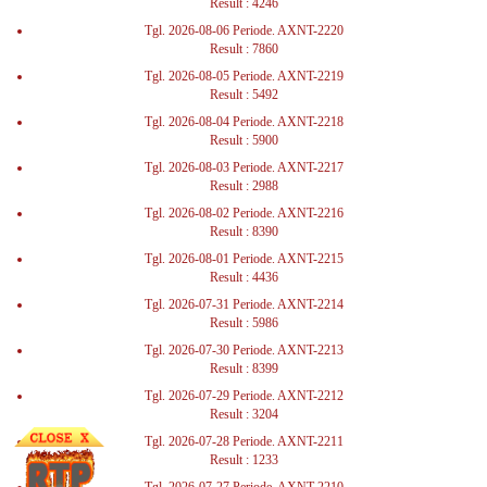
Result : 4246
Tgl. 2026-08-06 Periode. AXNT-2220
Result : 7860
Tgl. 2026-08-05 Periode. AXNT-2219
Result : 5492
Tgl. 2026-08-04 Periode. AXNT-2218
Result : 5900
Tgl. 2026-08-03 Periode. AXNT-2217
Result : 2988
Tgl. 2026-08-02 Periode. AXNT-2216
Result : 8390
Tgl. 2026-08-01 Periode. AXNT-2215
Result : 4436
Tgl. 2026-07-31 Periode. AXNT-2214
Result : 5986
Tgl. 2026-07-30 Periode. AXNT-2213
Result : 8399
Tgl. 2026-07-29 Periode. AXNT-2212
Result : 3204
Tgl. 2026-07-28 Periode. AXNT-2211
Result : 1233
Tgl. 2026-07-27 Periode. AXNT-2210