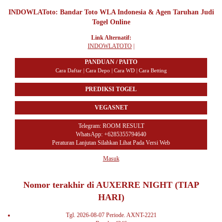
INDOWLAToto: Bandar Toto WLA Indonesia & Agen Taruhan Judi
Togel Online
Link Alternatif:
INDOWLATOTO
|
PANDUAN / PAITO
Cara Daftar | Cara Depo | Cara WD | Cara Betting
PREDIKSI TOGEL
VEGASNET
Telegram:
ROOM RESULT
WhatsApp: +6285355794640
Peraturan Lanjutan Silahkan Lihat Pada Versi Web
Masuk
Nomor terakhir di AUXERRE NIGHT (TIAP
HARI)
Tgl. 2026-08-07 Periode. AXNT-2221