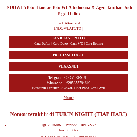
INDOWLAToto: Bandar Toto WLA Indonesia & Agen Taruhan Judi
Togel Online
Link Alternatif:
INDOWLATOTO
|
PANDUAN / PAITO
Cara Daftar | Cara Depo | Cara WD | Cara Betting
PREDIKSI TOGEL
VEGASNET
Telegram:
ROOM RESULT
WhatsApp: +6285355794640
Peraturan Lanjutan Silahkan Lihat Pada Versi Web
Masuk
Nomor terakhir di TURIN NIGHT (TIAP HARI)
Tgl. 2026-08-11 Periode. TRNT-2225
Result : 3092