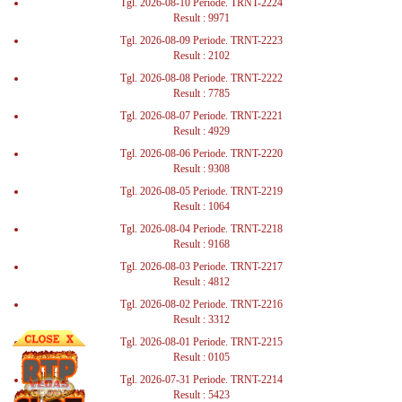
Tgl. 2026-08-10 Periode. TRNT-2224
Result : 9971
Tgl. 2026-08-09 Periode. TRNT-2223
Result : 2102
Tgl. 2026-08-08 Periode. TRNT-2222
Result : 7785
Tgl. 2026-08-07 Periode. TRNT-2221
Result : 4929
Tgl. 2026-08-06 Periode. TRNT-2220
Result : 9308
Tgl. 2026-08-05 Periode. TRNT-2219
Result : 1064
Tgl. 2026-08-04 Periode. TRNT-2218
Result : 9168
Tgl. 2026-08-03 Periode. TRNT-2217
Result : 4812
Tgl. 2026-08-02 Periode. TRNT-2216
Result : 3312
Tgl. 2026-08-01 Periode. TRNT-2215
Result : 0105
Tgl. 2026-07-31 Periode. TRNT-2214
Result : 5423