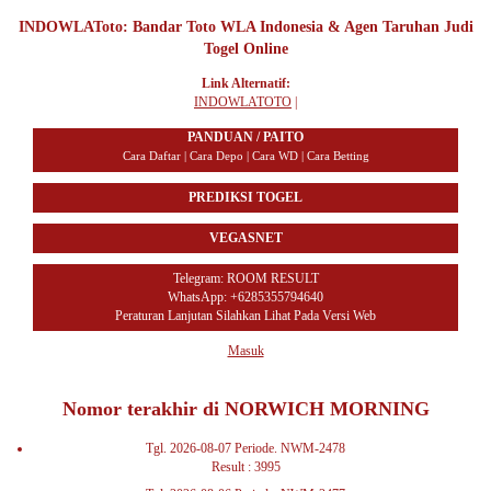
INDOWLAToto: Bandar Toto WLA Indonesia & Agen Taruhan Judi
Togel Online
Link Alternatif:
INDOWLATOTO
|
PANDUAN / PAITO
Cara Daftar | Cara Depo | Cara WD | Cara Betting
PREDIKSI TOGEL
VEGASNET
Telegram:
ROOM RESULT
WhatsApp: +6285355794640
Peraturan Lanjutan Silahkan Lihat Pada Versi Web
Masuk
Nomor terakhir di NORWICH MORNING
Tgl. 2026-08-07 Periode. NWM-2478
Result : 3995