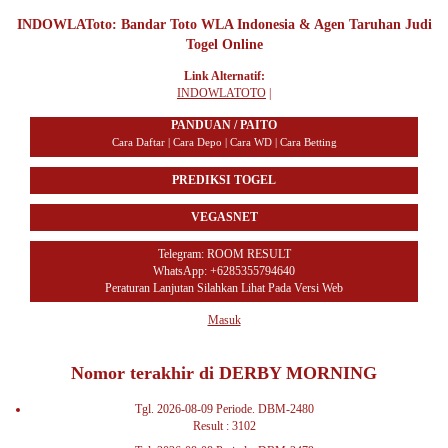
INDOWLAToto: Bandar Toto WLA Indonesia & Agen Taruhan Judi
Togel Online
Link Alternatif:
INDOWLATOTO
|
PANDUAN / PAITO
Cara Daftar | Cara Depo | Cara WD | Cara Betting
PREDIKSI TOGEL
VEGASNET
Telegram:
ROOM RESULT
WhatsApp: +6285355794640
Peraturan Lanjutan Silahkan Lihat Pada Versi Web
Masuk
Nomor terakhir di DERBY MORNING
Tgl. 2026-08-09 Periode. DBM-2480
Result : 3102