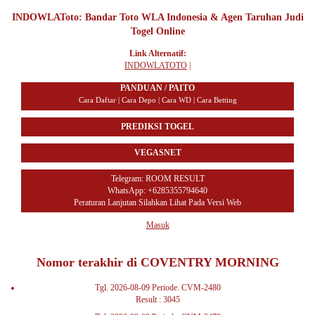
INDOWLAToto: Bandar Toto WLA Indonesia & Agen Taruhan Judi
Togel Online
Link Alternatif:
INDOWLATOTO
|
PANDUAN / PAITO
Cara Daftar | Cara Depo | Cara WD | Cara Betting
PREDIKSI TOGEL
VEGASNET
Telegram:
ROOM RESULT
WhatsApp: +6285355794640
Peraturan Lanjutan Silahkan Lihat Pada Versi Web
Masuk
Nomor terakhir di COVENTRY MORNING
Tgl. 2026-08-09 Periode. CVM-2480
Result : 3045