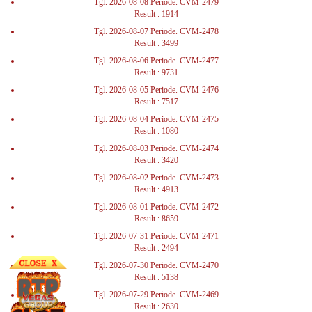
Tgl. 2026-08-08 Periode. CVM-2479
Result : 1914
Tgl. 2026-08-07 Periode. CVM-2478
Result : 3499
Tgl. 2026-08-06 Periode. CVM-2477
Result : 9731
Tgl. 2026-08-05 Periode. CVM-2476
Result : 7517
Tgl. 2026-08-04 Periode. CVM-2475
Result : 1080
Tgl. 2026-08-03 Periode. CVM-2474
Result : 3420
Tgl. 2026-08-02 Periode. CVM-2473
Result : 4913
Tgl. 2026-08-01 Periode. CVM-2472
Result : 8659
Tgl. 2026-07-31 Periode. CVM-2471
Result : 2494
Tgl. 2026-07-30 Periode. CVM-2470
Result : 5138
Tgl. 2026-07-29 Periode. CVM-2469
Result : 2630