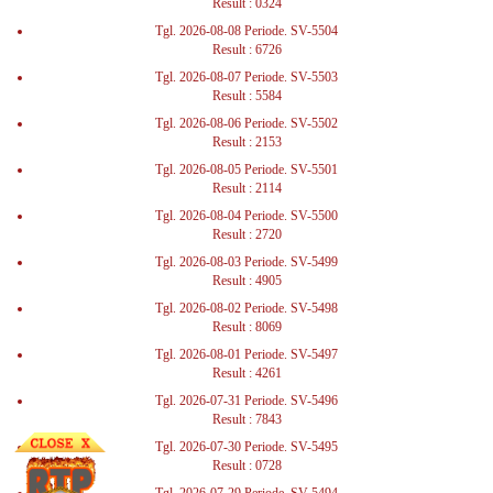
Result : 0324
Tgl. 2026-08-08 Periode. SV-5504
Result : 6726
Tgl. 2026-08-07 Periode. SV-5503
Result : 5584
Tgl. 2026-08-06 Periode. SV-5502
Result : 2153
Tgl. 2026-08-05 Periode. SV-5501
Result : 2114
Tgl. 2026-08-04 Periode. SV-5500
Result : 2720
Tgl. 2026-08-03 Periode. SV-5499
Result : 4905
Tgl. 2026-08-02 Periode. SV-5498
Result : 8069
Tgl. 2026-08-01 Periode. SV-5497
Result : 4261
Tgl. 2026-07-31 Periode. SV-5496
Result : 7843
Tgl. 2026-07-30 Periode. SV-5495
Result : 0728
Tgl. 2026-07-29 Periode. SV-5494